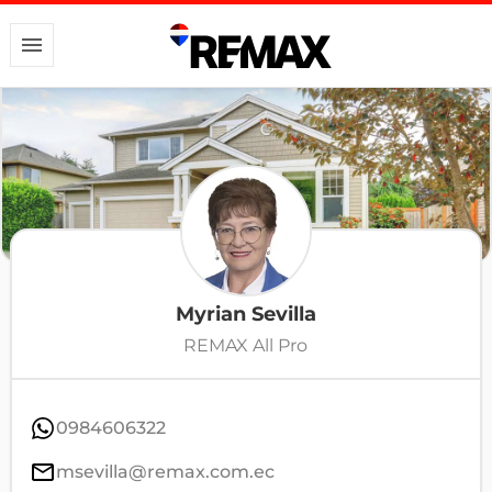
Myrian Sevilla
REMAX All Pro
0984606322
msevilla@remax.com.ec