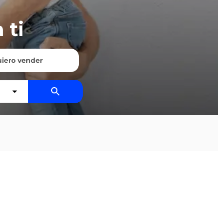
 ti
iero vender