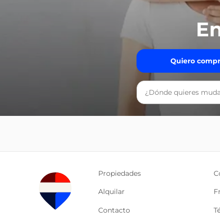
En
Quiero compr
Propiedades
C
Alquilar
F
Contacto
T