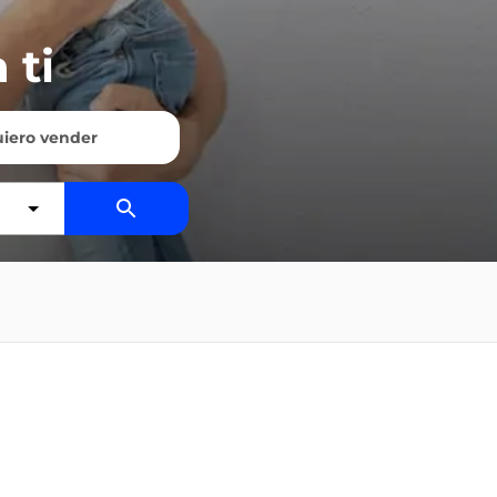
 ti
iero vender