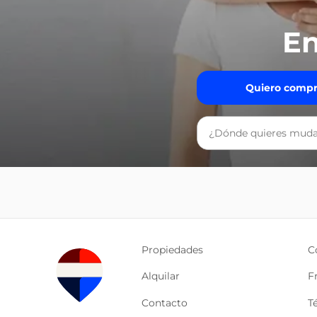
En
Quiero compr
Propiedades
C
Alquilar
F
Contacto
T