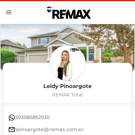
Leidy Pinoargote
REMAX Total
593985852930
lpinoargote@remax.com.ec