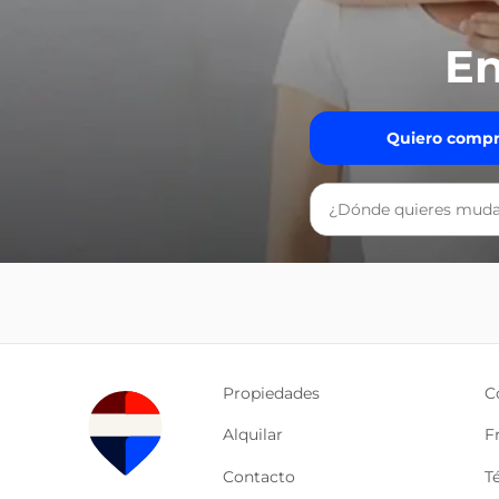
En
Quiero compr
Propiedades
C
Alquilar
F
Contacto
T