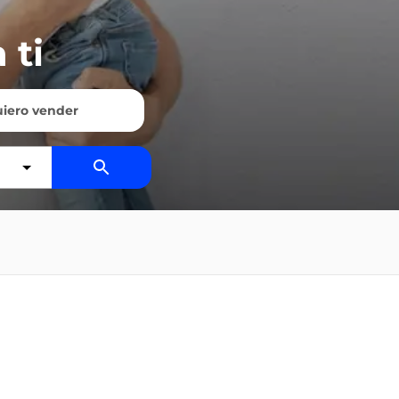
 ti
iero vender