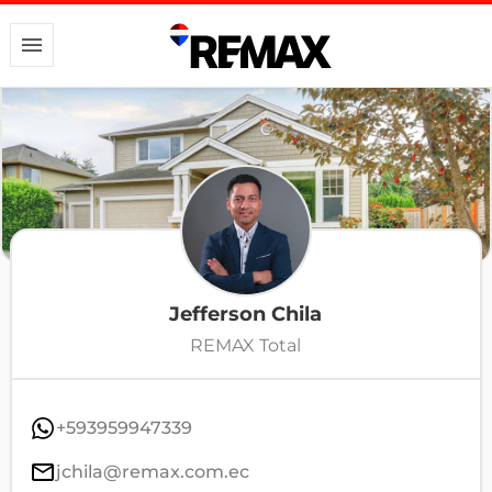
Jefferson Chila
REMAX Total
+593959947339
jchila@remax.com.ec