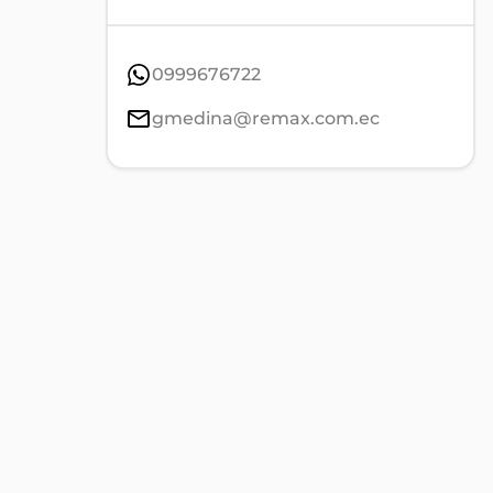
0999676722
gmedina@remax.com.ec