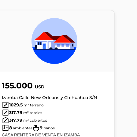
155.000
USD
Izamba Calle New Orleans y Chihuahua S/N
1029.5
m² terreno
317.79
m² totales
317.79
m² cubiertos
8
9
ambientes
baños
CASA RENTERA DE VENTA EN IZAMBA