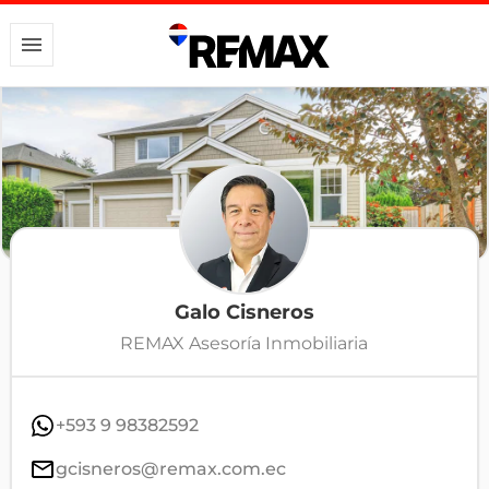
Galo Cisneros
REMAX Asesoría Inmobiliaria
+593 9 98382592
gcisneros@remax.com.ec