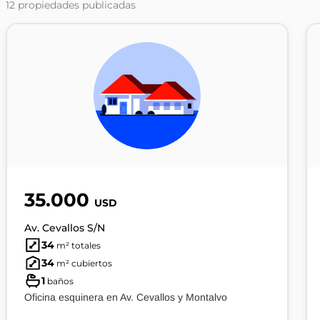
12
propiedades publicadas
35.000
USD
Av. Cevallos S/N
34
m² totales
34
m² cubiertos
1
baños
Oficina esquinera en Av. Cevallos y Montalvo