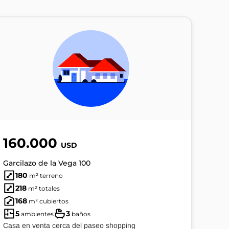
160.000
USD
Garcilazo de la Vega 100
180
m² terreno
218
m² totales
168
m² cubiertos
5
3
ambientes
baños
Casa en venta cerca del paseo shopping