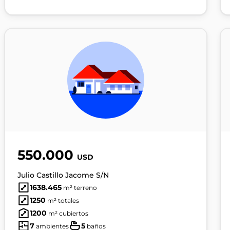
550.000
USD
Julio Castillo Jacome S/N
1638.465
m² terreno
1250
m² totales
1200
m² cubiertos
7
5
ambientes
baños