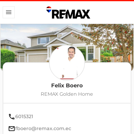
Felix Boero
REMAX Golden Home
6015321
fboero@remax.com.ec