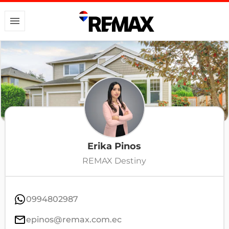
Erika Pinos
REMAX Destiny
0994802987
epinos@remax.com.ec