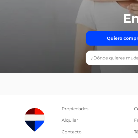
En
Quiero compr
Propiedades
C
Alquilar
F
Contacto
T