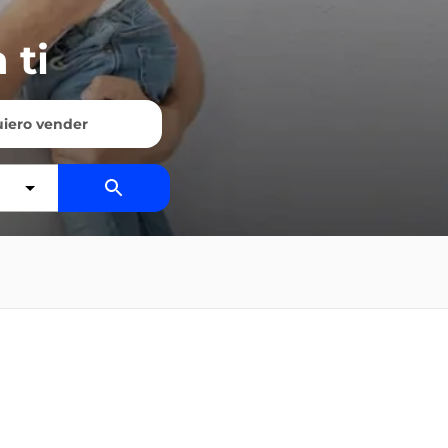
 ti
iero vender