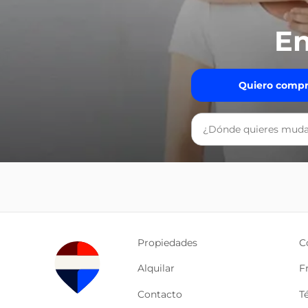
En
Quiero compr
Propiedades
C
Alquilar
F
Contacto
T