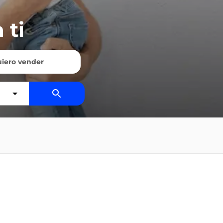
 ti
iero vender