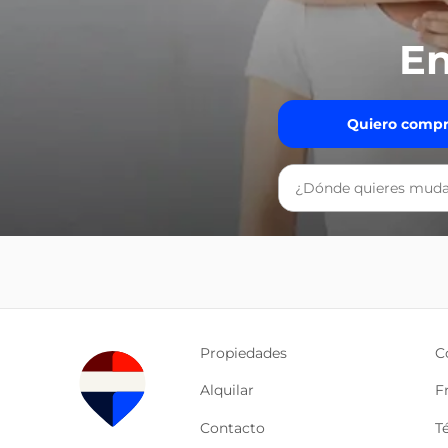
En
Quiero compr
Propiedades
C
Alquilar
F
Contacto
T