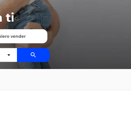
 ti
iero vender