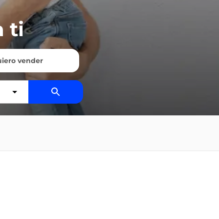
 ti
iero vender