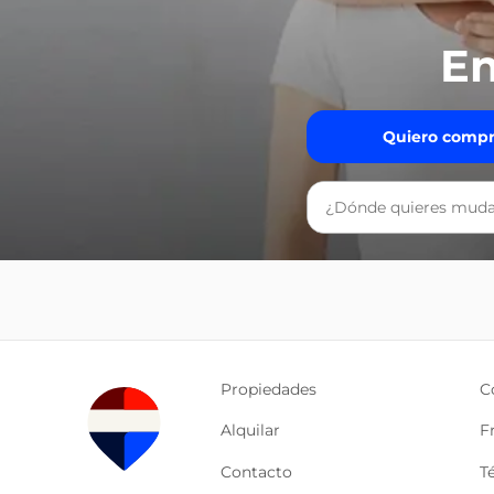
En
Quiero compr
Propiedades
C
Alquilar
F
Contacto
T