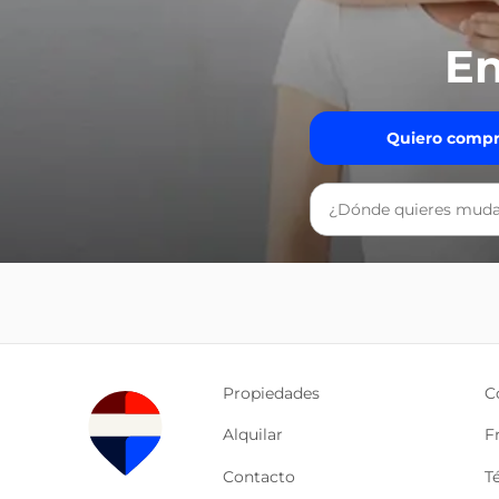
En
Quiero compr
Propiedades
C
Alquilar
F
Contacto
T