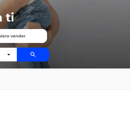
 ti
iero vender