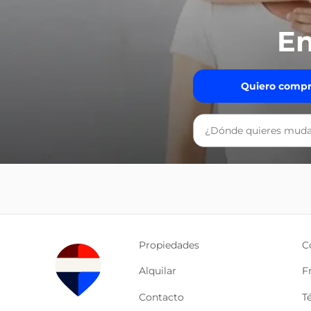
En
Quiero compr
Propiedades
C
Alquilar
F
Contacto
T