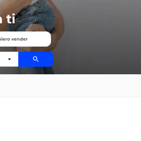
 ti
iero vender