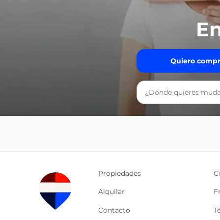
En
Quiero compr
Propiedades
C
Alquilar
F
Contacto
T