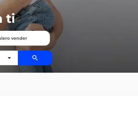
 ti
iero vender