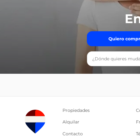
En
Quiero compr
Propiedades
C
Alquilar
F
Contacto
T